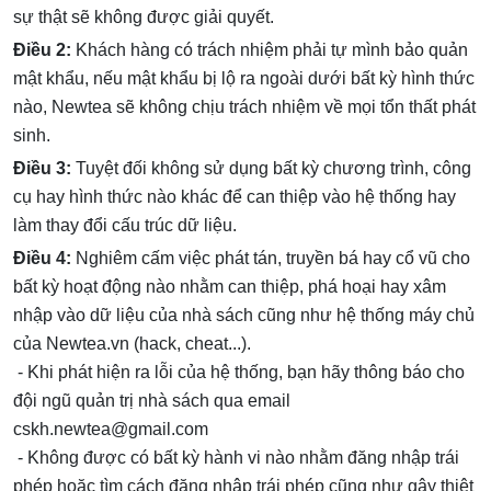
sự thật sẽ không được giải quyết.
Điều 2:
Khách hàng có trách nhiệm phải tự mình bảo quản
mật khẩu, nếu mật khẩu bị lộ ra ngoài dưới bất kỳ hình thức
nào, Newtea sẽ không chịu trách nhiệm về mọi tổn thất phát
sinh.
Điều 3:
Tuyệt đối không sử dụng bất kỳ chương trình, công
cụ hay hình thức nào khác để can thiệp vào hệ thống hay
làm thay đổi cấu trúc dữ liệu.
Điều 4:
Nghiêm cấm việc phát tán, truyền bá hay cổ vũ cho
bất kỳ hoạt động nào nhằm can thiệp, phá hoại hay xâm
nhập vào dữ liệu của nhà sách cũng như hệ thống máy chủ
của Newtea.vn (hack, cheat...).
- Khi phát hiện ra lỗi của hệ thống, bạn hãy thông báo cho
đội ngũ quản trị nhà sách qua email
cskh.newtea@gmail.com
- Không được có bất kỳ hành vi nào nhằm đăng nhập trái
phép hoặc tìm cách đăng nhập trái phép cũng như gây thiệt