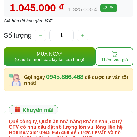
1.045.000 ₫
-
21
%
1.325.000 ₫
Giá bán đã bao gồm VAT
Số lượng
MUA NGAY
(Giao tận nơi hoặc lấy tại cửa hàng)
Thêm vào giỏ
0945.866.468
Gọi ngay
để được tư vấn tốt
nhất!
Khuyến mãi
Quý công ty, Quán ăn nhà hàng khách sạn, đại lý,
CTV có nhu cầu đặt số lượng lớn vui lòng liên hệ
Hotline/Zalo: 0945.866.468 để được tư vấn và hỗ