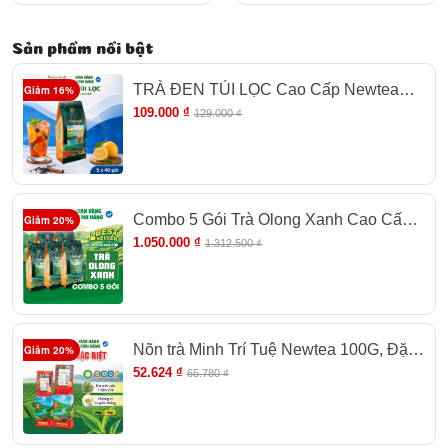
Pha Trà Chanh, Trà Tắc
Pha Trà Chanh, Trà Tắc
Sản phẩm nổi bật
TRÀ ĐEN TÚI LỌC Cao Cấp Newtea
Giảm 16%
200g (40 Túi)
109.000 ₫
129.000 ₫
Combo 5 Gói Trà Olong Xanh Cao Cấp
Giảm 20%
Newtea 2500g - Pha Olong Long Nhãn,
1.050.000 ₫
1.312.500 ₫
Olong Sữa
Nõn trà Minh Trí Tuệ Newtea 100G, Đặc
Giảm 20%
sản Trà xanh Thái Nguyên, Trà Móc câu
52.624 ₫
65.780 ₫
Cao cấp