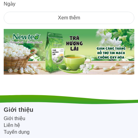
Xem thêm
Quý công ty, Quán ăn nhà hàng khách
sạn, đại lý, CTV có nhu cầu đặt số lượng
lớn vui lòng liên hệ Hotline/Zalo:
0945.866.468 để được tư vấn và hỗ trợ
giá tốt nhất!!
Giới thiệu
Giới thiệu
Liên hệ
Tuyển dụng