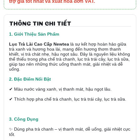
trợ giá tốt nhất và xuất hóa đơn VAT.
THÔNG TIN CHI TIẾT
1. Giới Thiệu Sản Phẩm
Lục Trà Lài Cao Cấp Newtea
là sự kết hợp hoàn hảo giữa
trà xanh và hương hoa lài, mang đến hương thơm thanh
khiết, vị trà chát nhẹ, hậu ngọt sâu. Đây là nguyên liệu không
thể thiếu trong pha chế trà chanh, lục trà trái cây, lục trà sữa,
giúp tạo nên những thức uống thanh mát, giải nhiệt và dễ
uống.
2. Đặc Điểm Nổi Bật
✔ Màu nước vàng xanh, vị thanh mát, hậu ngọt lâu.
✔ Thích hợp pha chế trà chanh, lục trà trái cây, lục trà sữa.
3. Công Dụng
✨ Dùng pha trà chanh – vị thanh mát, dễ uống, giải nhiệt cực
tốt.