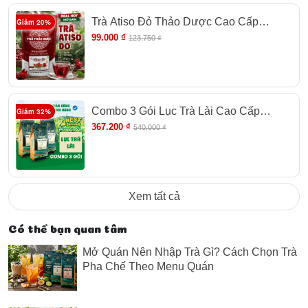
Trà Atiso Đỏ Thảo Dược Cao Cấp
Giảm 20%
Newtea, Trà Túi Lọc Tiện Dụng, Gói 30
99.000 ₫
123.750 ₫
Túi Lọc x 2g
Combo 3 Gói Lục Trà Lài Cao Cấp
Giảm 32%
Newtea 1500gr - Pha Trà Chanh, Lục Trà
367.200 ₫
540.000 ₫
Trái Cây, Lục Trà Sữa
Xem tất cả
Có thể bạn quan tâm
Mở Quán Nên Nhập Trà Gì? Cách Chọn Trà
Pha Chế Theo Menu Quán