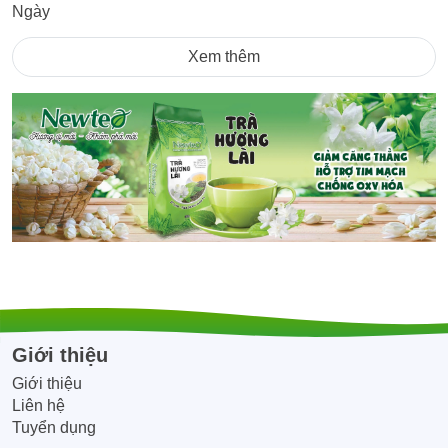
Xem thêm
Quý công ty, Quán ăn nhà hàng khách
sạn, đại lý, CTV có nhu cầu đặt số lượng
lớn vui lòng liên hệ Hotline/Zalo:
0945.866.468 để được tư vấn và hỗ trợ
giá tốt nhất!!
Giới thiệu
Giới thiệu
Liên hệ
Tuyển dụng