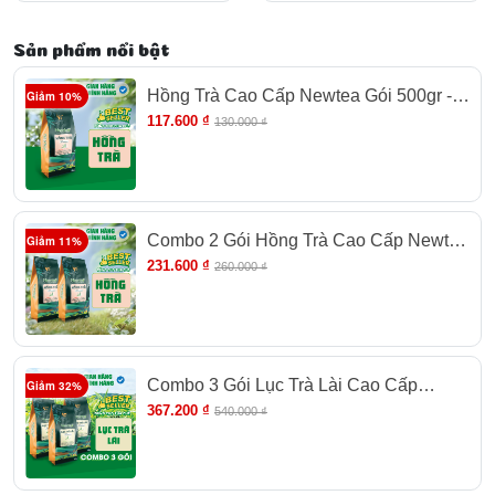
Pha Trà Chanh, Trà Tắc
Pha Trà Chanh, Trà Tắc
Sản phẩm nổi bật
Hồng Trà Cao Cấp Newtea Gói 500gr -
Giảm 10%
Chuyên Pha Chế Hồng Trà Long Nhãn,
117.600 ₫
130.000 ₫
Trà Sữa, Hồng Trà Cam Xí Muội
Combo 2 Gói Hồng Trà Cao Cấp Newtea
Giảm 11%
Gói 1000gr - Chuyên Pha Chế Hồng Trà
231.600 ₫
260.000 ₫
Long Nhãn, Trà Sữa, Hồng Trà Cam Xí
Muội
Combo 3 Gói Lục Trà Lài Cao Cấp
Giảm 32%
Newtea 1500gr - Pha Trà Chanh, Lục Trà
367.200 ₫
540.000 ₫
Trái Cây, Lục Trà Sữa