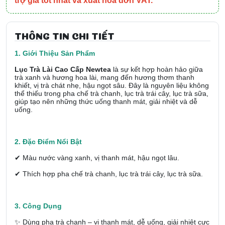
trợ giá tốt nhất và xuất hóa đơn VAT.
THÔNG TIN CHI TIẾT
1. Giới Thiệu Sản Phẩm
Lục Trà Lài Cao Cấp Newtea
là sự kết hợp hoàn hảo giữa
trà xanh và hương hoa lài, mang đến hương thơm thanh
khiết, vị trà chát nhẹ, hậu ngọt sâu. Đây là nguyên liệu không
thể thiếu trong pha chế trà chanh, lục trà trái cây, lục trà sữa,
giúp tạo nên những thức uống thanh mát, giải nhiệt và dễ
uống.
2. Đặc Điểm Nổi Bật
✔ Màu nước vàng xanh, vị thanh mát, hậu ngọt lâu.
✔ Thích hợp pha chế trà chanh, lục trà trái cây, lục trà sữa.
3. Công Dụng
✨ Dùng pha trà chanh – vị thanh mát, dễ uống, giải nhiệt cực