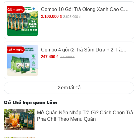
Combo 10 Gói Trà Olong Xanh Cao Cấp
Giảm 20%
Newtea 5000g - Pha Olong Long Nhãn,
2.100.000 ₫
2.625.000 ₫
Olong Sữa
Combo 4 gói (2 Trà Sâm Dứa + 2 Trà
Giảm 23%
Hương Lài) Cao Cấp Newtea 1200G
247.400 ₫
320.000 ₫
Xem tất cả
Có thể bạn quan tâm
Mở Quán Nên Nhập Trà Gì? Cách Chọn Trà
Pha Chế Theo Menu Quán