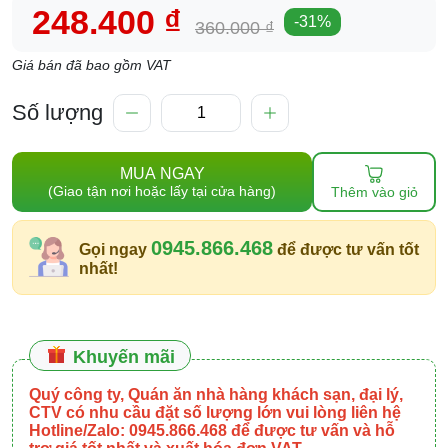
248.400 ₫
-
31
%
360.000 ₫
Giá bán đã bao gồm VAT
Số lượng
MUA NGAY
(Giao tận nơi hoặc lấy tại cửa hàng)
Thêm vào giỏ
0945.866.468
Gọi ngay
để được tư vấn tốt
nhất!
Khuyến mãi
Quý công ty, Quán ăn nhà hàng khách sạn, đại lý,
CTV có nhu cầu đặt số lượng lớn vui lòng liên hệ
Hotline/Zalo: 0945.866.468 để được tư vấn và hỗ