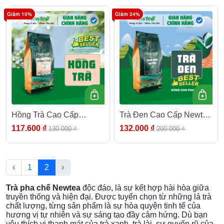
Lục Trà Sữa
Chanh, Trà Tắc
Giảm 10%
Giảm 34%
Hồng Trà Cao Cấp
Trà Đen Cao Cấp Newtea
Newtea Gói 500gr -
500g - Dùng Trong Pha
117.600 ₫
132.000 ₫
130.000 ₫
200.000 ₫
Chuyên Pha Chế Hồng
Chế Trà Sữa Đậm Vị
Trà Long Nhãn, Trà Sữa,
Hồng Trà Cam Xí Muội
‹
1
2
›
Trà pha chế Newtea
độc đáo, là sự kết hợp hài hòa giữa
truyền thống và hiện đại. Được tuyển chọn từ những lá trà
chất lượng, từng sản phẩm là sự hòa quyện tinh tế của
hương vị tự nhiên và sự sáng tạo đầy cảm hứng. Dù bạn
yêu thích vị thanh mát của trà xanh, trà lài, sự quyến rũ của