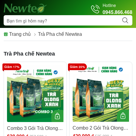
Hotline
0945.866.468
Trang chủ
Trà Pha chế Newtea
Trà Pha chế Newtea
Giảm 17%
Giảm 20%
Combo 2 Gói Trà Olong
Combo 3 Gói Trà Olong
Xanh Cao Cấp Newtea
Xanh Cao Cấp Newtea