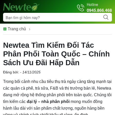
Hotline
0945.866.468
Trang chủ
Newtea Tìm Kiếm Đối Tác
Phân Phối Toàn Quốc – Chính
Sách Ưu Đãi Hấp Dẫn
Đăng bởi:
- 14/11/2025
Trong bối cảnh nhu cầu tiêu thụ trà ngày càng tăng mạnh tại
các quán cà phê, trà sữa, F&B và thị trường bán lẻ, Newtea
đang mở rộng hệ thống phân phối trên toàn quốc. Chúng tôi
tìm kiếm các
đại lý – nhà phân phối
mong muốn đồng
hành lâu dài với sản phẩm chất lượng, nguồn hàng bền
vững và chính sách chiết khấu rõ ràng, ổn định.