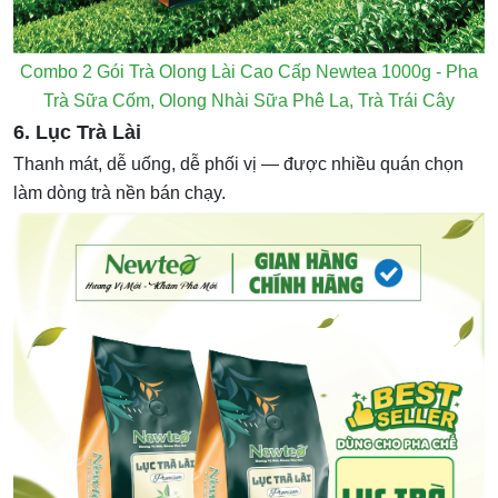
Combo 2 Gói Trà Olong Lài Cao Cấp Newtea 1000g - Pha
Trà Sữa Cốm, Olong Nhài Sữa Phê La, Trà Trái Cây
6. Lục Trà Lài
Thanh mát, dễ uống, dễ phối vị — được nhiều quán chọn
làm dòng trà nền bán chạy.