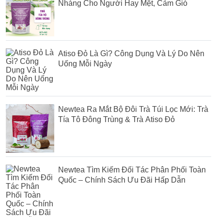
Nhàng Cho Người Hay Mệt, Cảm Gió
Atiso Đỏ Là Gì? Công Dụng Và Lý Do Nên
Uống Mỗi Ngày
Newtea Ra Mắt Bộ Đôi Trà Túi Lọc Mới: Trà
Tía Tô Đông Trùng & Trà Atiso Đỏ
Newtea Tìm Kiếm Đối Tác Phân Phối Toàn
Quốc – Chính Sách Ưu Đãi Hấp Dẫn