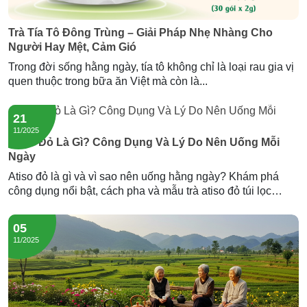
Trà Tía Tô Đông Trùng – Giải Pháp Nhẹ Nhàng Cho
Người Hay Mệt, Cảm Gió
Trong đời sống hằng ngày, tía tô không chỉ là loại rau gia vị
quen thuộc trong bữa ăn Việt mà còn là...
21
11/2025
Atiso Đỏ Là Gì? Công Dụng Và Lý Do Nên Uống Mỗi
Ngày
Atiso đỏ là gì và vì sao nên uống hằng ngày? Khám phá
công dụng nổi bật, cách pha và mẫu trà atiso đỏ túi lọc
Newtea an toàn, thơm ngon.
05
11/2025