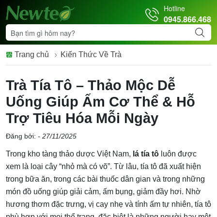
Hotline
0945.866.468
Trang chủ
Kiến Thức Về Trà
Trà Tía Tô – Thảo Mộc Dễ
Uống Giúp Ấm Cơ Thể & Hỗ
Trợ Tiêu Hóa Mỗi Ngày
Đăng bởi:
- 27/11/2025
Trong kho tàng thảo dược Việt Nam,
lá tía tô
luôn được
xem là loại cây “nhỏ mà có võ”. Từ lâu, tía tô đã xuất hiện
trong bữa ăn, trong các bài thuốc dân gian và trong những
món đồ uống giúp giải cảm, ấm bụng, giảm đầy hơi. Nhờ
hương thơm đặc trưng, vị cay nhẹ và tính ấm tự nhiên, tía tô
phù hợp với mọi thể trạng, đặc biệt là những người hay mệt