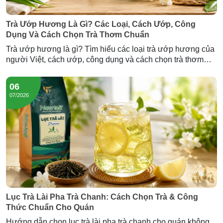
Trà Ướp Hương Là Gì? Các Loại, Cách Ướp, Công
Dụng Và Cách Chọn Trà Thơm Chuẩn
Trà ướp hương là gì? Tìm hiểu các loại trà ướp hương của
người Việt, cách ướp, công dụng và cách chọn trà thơm
chuẩn — cùng Trà Hương Lài và Trà Sâm Dứa Newtea.
06
07/2026
Lục Trà Lài Pha Trà Chanh: Cách Chọn Trà & Công
Thức Chuẩn Cho Quán
Hướng dẫn chọn lục trà lài pha trà chanh cho quán không