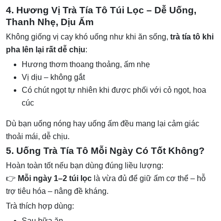
4. Hương Vị Trà Tía Tô Túi Lọc – Dễ Uống,
Thanh Nhẹ, Dịu Ấm
Không giống vị cay khó uống như khi ăn sống,
trà tía tô khi
pha lên lại rất dễ chịu
:
Hương thơm thoang thoảng, ấm nhẹ
Vị dịu – không gắt
Có chút ngọt tự nhiên khi được phối với cỏ ngọt, hoa
cúc
Dù bạn uống nóng hay uống ấm đều mang lại cảm giác
thoải mái, dễ chịu.
5. Uống Trà Tía Tô Mỗi Ngày Có Tốt Không?
Hoàn toàn tốt nếu bạn dùng đúng liều lượng:
👉
Mỗi ngày 1–2 túi lọc
là vừa đủ để giữ ấm cơ thể – hỗ
trợ tiêu hóa – nâng đề kháng.
Trà thích hợp dùng:
Sau bữa ăn