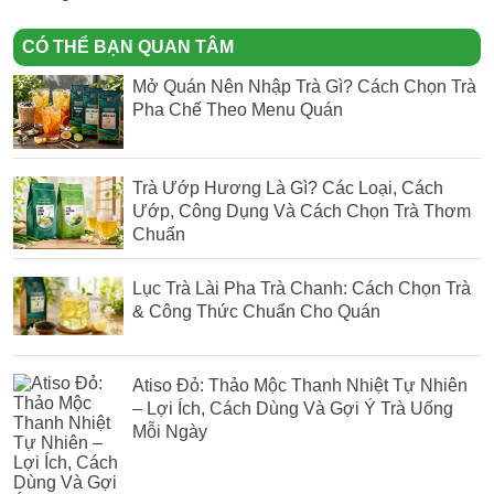
CÓ THỂ BẠN QUAN TÂM
Mở Quán Nên Nhập Trà Gì? Cách Chọn Trà
Pha Chế Theo Menu Quán
Trà Ướp Hương Là Gì? Các Loại, Cách
Ướp, Công Dụng Và Cách Chọn Trà Thơm
Chuẩn
Lục Trà Lài Pha Trà Chanh: Cách Chọn Trà
& Công Thức Chuẩn Cho Quán
Atiso Đỏ: Thảo Mộc Thanh Nhiệt Tự Nhiên
– Lợi Ích, Cách Dùng Và Gợi Ý Trà Uống
Mỗi Ngày