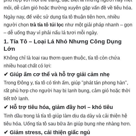
mỏi, dễ cảm gió hoặc thường xuyên gặp vấn đề về tiêu hóa.
Ngày nay, để việc sử dụng tía tô thuận tiện hơn, nhiều
người chọn
trà tía tô túi lọc
như một giải pháp nhanh – gọn
– dễ uống thay vì phải nấu lá tươi mỗi ngày.
1. Tía Tô – Loại Lá Nhỏ Nhưng Công Dụng
Lớn
Không chỉ là loại rau thơm quen thuộc, tía tô còn chứa
nhiều hoạt chất có lợi:
✔ Giúp ấm cơ thể và hỗ trợ giải cảm nhẹ
Trong Đông y, tía tô có tính ấm, giúp "phát tán phong hàn",
rất phù hợp cho người hay bị lạnh bụng, cảm gió hoặc thời
tiết trở lạnh.
✔ Hỗ trợ tiêu hóa, giảm đầy hơi – khó tiêu
Tinh dầu trong lá tía tô giúp làm dịu dạ dày và cải thiện hệ
tiêu hóa. Uống tía tô sau bữa ăn giúp bụng nhẹ nhàng hơn.
✔ Giảm stress, cải thiện giấc ngủ