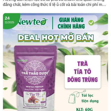
đắng chát, kèm công thức tỉ lệ ủ cốt và bài toán chi phí mỗi
ly. Gợi ý nguồn lục trà lài sỉ giá tốt từ Newtea.
24
11/2025